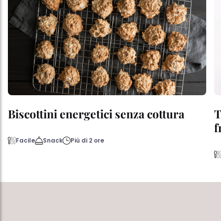
Biscottini energetici senza cottura
T
f
Facile
Snack
Più di 2 ore