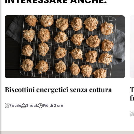
Biscottini energetici senza cottura
T
f
Facile
Snack
Più di 2 ore