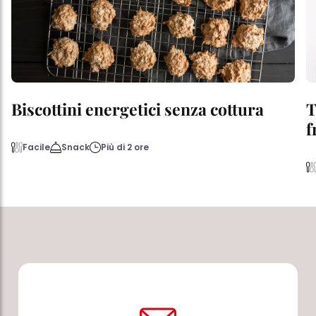
Biscottini energetici senza cottura
T
f
Facile
Snack
Più di 2 ore