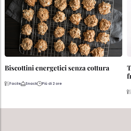
Biscottini energetici senza cottura
T
f
Facile
Snack
Più di 2 ore