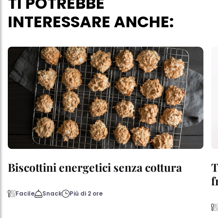
TI POTREBBE
INTERESSARE ANCHE:
Biscottini energetici senza cottura
T
f
Facile
Snack
Più di 2 ore