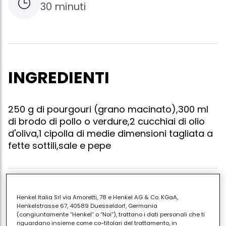
30 minuti
INGREDIENTI
250 g di pourgouri (grano macinato),300 ml
di brodo di pollo o verdure,2 cucchiai di olio
d'oliva,1 cipolla di medie dimensioni tagliata a
fette sottili,sale e pepe
Riscaldare l'olio in una casseruola dal fondo ampio e
Henkel Italia Srl via Amoretti, 78 e Henkel AG & Co. KGaA,
soffriggere la cipolla. sciacquare il pourgouri sotto
Henkelstrasse 67, 40589 Duesseldorf, Germania
l'acqua fredda e versarlo nella pentola. aggiungere il
(congiuntamente “Henkel” o “Noi”), trattano i dati personali che ti
riguardano insieme come co-titolari del trattamento, in