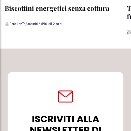
Biscottini energetici senza cottura
T
f
Facile
Snack
Più di 2 ore
ISCRIVITI ALLA
NEWSLETTER DI