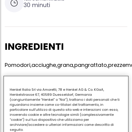
30 minuti
INGREDIENTI
Pomodori,acciughe,grana,pangrattato,prezzemol
Henkel Italia Srl via Amoretti, 78 e Henkel AG & Co. KGaA,
Far perdere l'acqua ai pomodori,unire al pangrattato
Henkelstrasse 67, 40589 Duesseldorf, Germania
il grana,il prezzemolo,le acciughe a pezzetti,l'olio q.b
(congiuntamente “Henkel” o “Noi”), trattano i dati personali che ti
riguardano insieme come co-titolari del trattamento, in
,riempire i pomodori,cuocerli al forno.
particolare sull'utilizzo di questo sito web e interazioni con esso,
inserendo cookie e altre tecnologie simili (complessivamente
“cookie”) sul tuo dispositivo che utilizziamo per
archiviare/accedere a ulteriori informazioni come descritto di
seguito.