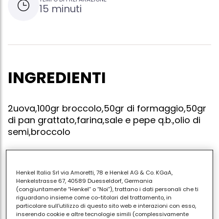
15 minuti
INGREDIENTI
2uova,100gr broccolo,50gr di formaggio,50gr
di pan grattato,farina,sale e pepe q.b.,olio di
semi,broccolo
Henkel Italia Srl via Amoretti, 78 e Henkel AG & Co. KGaA,
Battere le uova per un paio di minuti,aggiungere a
Henkelstrasse 67, 40589 Duesseldorf, Germania
pioggia il formaggio grattuggiato e il pan grattato e
(congiuntamente “Henkel” o “Noi”), trattano i dati personali che ti
riguardano insieme come co-titolari del trattamento, in
continuare a battere.scolare bene il broccolo bollito
particolare sull'utilizzo di questo sito web e interazioni con esso,
e amalgamarlo alle uova con le mani formando
inserendo cookie e altre tecnologie simili (complessivamente