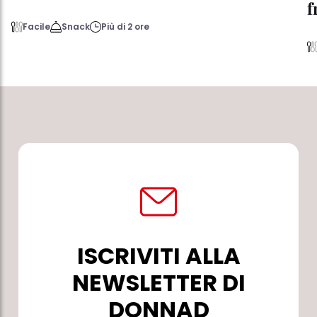
f
Facile
Snack
Più di 2 ore
ISCRIVITI ALLA
NEWSLETTER DI
DONNAD