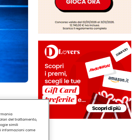
ermania
lari del trattamento,
ogie simili
ri informazioni come