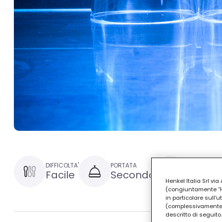
DIFFICOLTA'
PORTATA
TEMPO DI P
Facile
Secondo
30 minu
Henkel Italia Srl v
(congiuntamente “Hen
in particolare sull'
(complessivamente “
descritto di seguito.