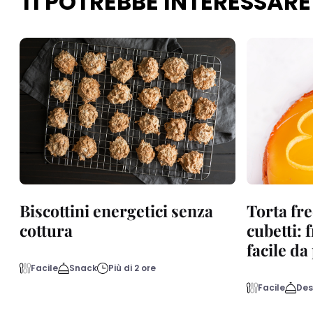
TI POTREBBE INTERESSARE
Biscottini energetici senza
Torta fre
cottura
cubetti: 
facile d
Facile
Snack
Più di 2 ore
Facile
Des