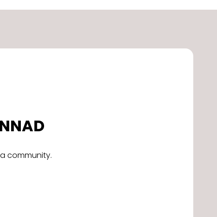
DONNAD
alla community.