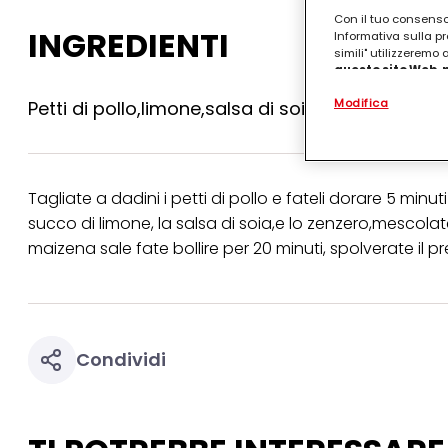
Con il tuo consenso,
INGREDIENTI
Informativa sulla pr
simili" utilizzeremo
questo sito Web, p
personalizzato
. 
Modifica
Petti di pollo,limone,salsa di soia,zenzero,pre
(rispettivamente dell
terzi, conservare le
arricchiti con dati o
particolare per visu
identificati) su ques
misurare e ottimizz
Tagliate a dadini i petti di pollo e fateli dorare 5 min
succo di limone, la salsa di soia,e lo zenzero,mescol
Puoi trovare maggior
collegata nel piè di 
maizena sale fate bollire per 20 minuti, spolverate il 
qualsiasi momento co
collegata nel piè di 
periodo di conserva
"modifica" di seguito
Se fai clic su "Modif
Condividi
per uno o più degli 
tuoi dati personali p
necessari per fornirt