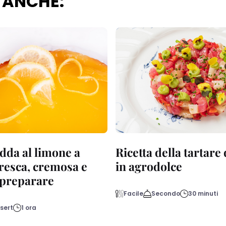
 ANCHE:
dda al limone a
Ricetta della tartare
fresca, cremosa e
in agrodolce
a preparare
Facile
Secondo
30 minuti
sert
1 ora