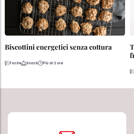
Biscottini energetici senza cottura
T
f
Facile
Snack
Più di 2 ore