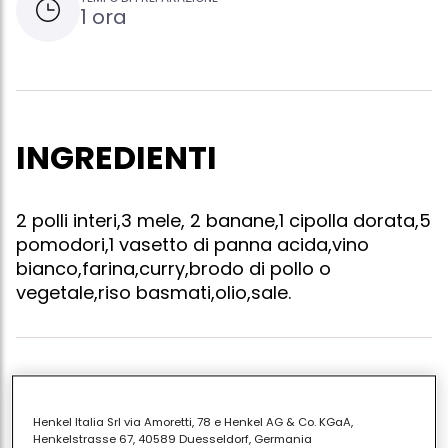
1 ora
INGREDIENTI
2 polli interi,3 mele, 2 banane,1 cipolla dorata,5
pomodori,1 vasetto di panna acida,vino
bianco,farina,curry,brodo di pollo o
vegetale,riso basmati,olio,sale.
Tagliare il pollo a pezzetti, privarlo della pelle e farlo
rosolare in padella con un po di olio e salare a fine
Henkel Italia Srl via Amoretti, 78 e Henkel AG & Co. KGaA,
doratura.intanto tritare i pomodori, le mele e le
Henkelstrasse 67, 40589 Duesseldorf, Germania