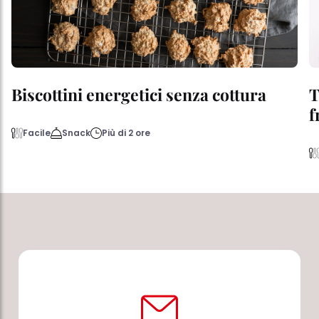
Biscottini energetici senza cottura
T
f
Facile
Snack
Più di 2 ore