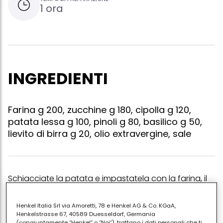
1 ora
INGREDIENTI
Farina g 200, zucchine g 180, cipolla g 120,
patata lessa g 100, pinoli g 80, basilico g 50,
lievito di birra g 20, olio extravergine, sale
Schiacciate la patata e impastatela con la farina, il
lievito sciolto in g 120 di acqua tiepida e un pizzico di
sale. lasciate lievitare la pasta per un'ora. intanto
Henkel Italia Srl via Amoretti, 78 e Henkel AG & Co. KGaA,
Henkelstrasse 67, 40589 Duesseldorf, Germania
preparate un pesto leggero frullando g 70 di pinoli e
(congiuntamente “Henkel” o “Noi”), trattano i dati personali che ti