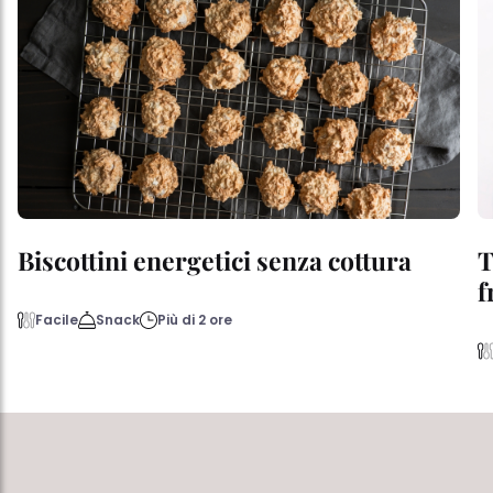
Biscottini energetici senza cottura
T
f
Facile
Snack
Più di 2 ore