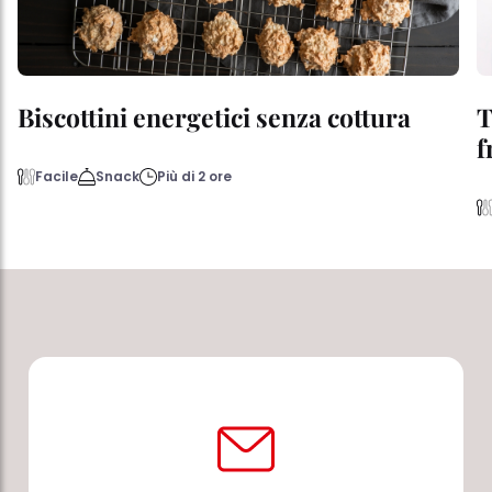
Biscottini energetici senza cottura
T
f
Facile
Snack
Più di 2 ore