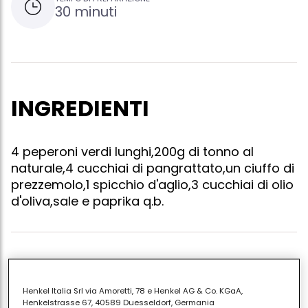
30 minuti
INGREDIENTI
4 peperoni verdi lunghi,200g di tonno al
naturale,4 cucchiai di pangrattato,un ciuffo di
prezzemolo,1 spicchio d'aglio,3 cucchiai di olio
d'oliva,sale e paprika q.b.
Private i peperoni del picciolo,tagliateli da una parte
per la lunghezza,levate i semini,lavateli e asciugateli.
Henkel Italia Srl via Amoretti, 78 e Henkel AG & Co. KGaA,
preparate il ripieno: in una terrina spoppolate il tonno
Henkelstrasse 67, 40589 Duesseldorf, Germania