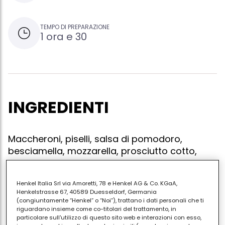
TEMPO DI PREPARAZIONE
1 ora e 30
INGREDIENTI
Maccheroni, piselli, salsa di pomodoro,
besciamella, mozzarella, prosciutto cotto,
parmiggiano reggiano
Henkel Italia Srl via Amoretti, 78 e Henkel AG & Co. KGaA,
Henkelstrasse 67, 40589 Duesseldorf, Germania
(congiuntamente “Henkel” o “Noi”), trattano i dati personali che ti
Cucinare la salsa di pomodoro, aggiungere la
riguardano insieme come co-titolari del trattamento, in
particolare sull'utilizzo di questo sito web e interazioni con esso,
besciamella, i piselli, versare in un ruoto i maccheroni