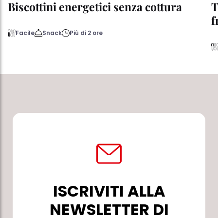
Biscottini energetici senza cottura
T
f
Facile
Snack
Più di 2 ore
ISCRIVITI ALLA
NEWSLETTER DI