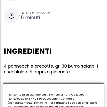
TEMPO DI PREPARAZIONE
15 minuti
INGREDIENTI
4 pannocchie precotte, gr. 30 burro salato, 1
cucchiaino di paprika piccante
Lavorate il burro con la paprika. lavate ed asciugate
Henkel Italia Srl via Amoretti, 78 e Henkel AG & Co. KGaA,
le pannocchie. preparate le braci per il barbecue e
Henkelstrasse 67, 40589 Duesseldorf, Germania
(congiuntamente “Henkel” o “Noi”), trattano i dati personali che ti
quando sono ben calde collocate le pannocchie
riguardano insieme come co-titolari del trattamento, in