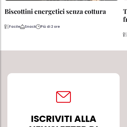
Biscottini energetici senza cottura
T
f
Facile
Snack
Più di 2 ore
ISCRIVITI ALLA