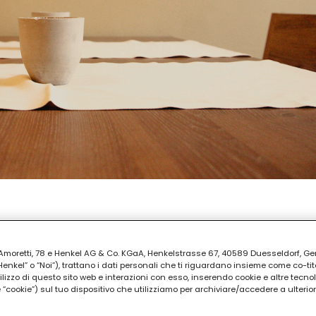
PARAZIONE
30
ia Amoretti, 78 e Henkel AG & Co. KGaA, Henkelstrasse 67, 40589 Duesseldorf, G
kel” o “Noi”), trattano i dati personali che ti riguardano insieme come co-tito
utilizzo di questo sito web e interazioni con esso, inserendo cookie e altre tecnol
cookie”) sul tuo dispositivo che utilizziamo per archiviare/accedere a ulterio