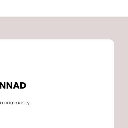
DONNAD
alla community.