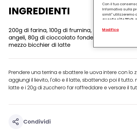
Con il tuo consenso,
INGREDIENTI
Informativa sulla pr
simili" utilizzeremo
questo sito Web, p
personalizzato
. 
200g di farina, 100g di frumina, 300g di zucchero
Modifica
(rispettivamente dell
terzi, conservare le
angeli, 80g di cioccolato fondente con 20g di z
arricchiti con dati o
mezzo bicchier di latte
particolare per visu
identificati) su ques
misurare e ottimizz
Puoi trovare maggior
Prendere una terrina e sbattere le uova intere con lo z
collegata nel piè di 
qualsiasi momento co
aggiungi il lievito, l'olio e il latte, sbattendo poi il tu
collegata nel piè di 
latte e i 20g di zucchero far raffreddare e versare il t
periodo di conserva
"modifica" di seguito
Se fai clic su "Modif
per uno o più degli 
tuoi dati personali p
necessari per fornirt
Condividi