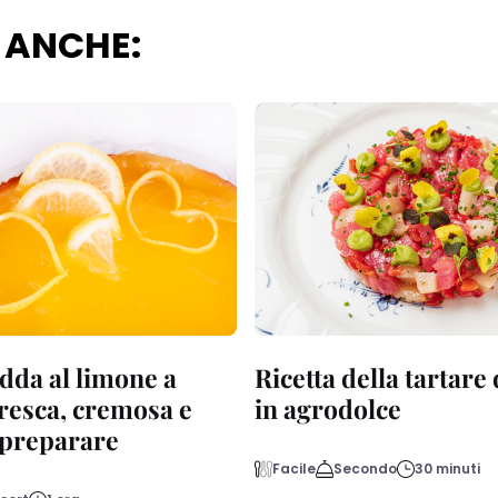
 ANCHE:
dda al limone a
Ricetta della tartare
fresca, cremosa e
in agrodolce
a preparare
Facile
Secondo
30 minuti