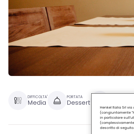
DIFFICOLTA'
PORTATA
TEMPO DI PRE
Media
Dessert
1 ora e 
Henkel Italia Srl v
(congiuntamente “Hen
in particolare sull'
(complessivamente “
descritto di seguito.