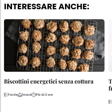
INTERESSARE ANCHE:
Biscottini energetici senza cottura
T
f
Facile
Snack
Più di 2 ore