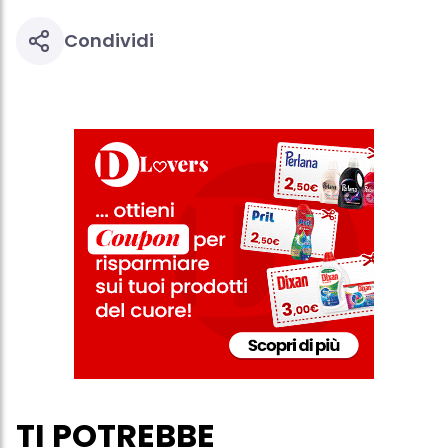
informazioni dettagliate su ciascun cookie disponibili facendo
clic su "modifica" di seguito".
Condividi
Se fai clic su "Modifica" potrai trovare maggiori informazioni sul
trattamento dei tuoi dati / sull'uso dei cookie e consentirli per uno o
più degli scopi sopra menzionati. Cliccando su "Accetta tutto",
acconsenti all'uso dei cookie e al trattamento dei tuoi dati
personali per tutte le finalità sopra indicate. Se fai clic su "Rifiuta",
verranno utilizzati solo i cookie tecnicamente necessari per fornirti
questo sito web.
TI POTREBBE