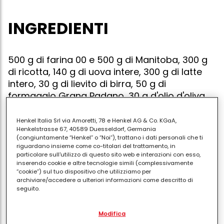
INGREDIENTI
500 g di farina 00 e 500 g di Manitoba, 300 g
di ricotta, 140 g di uova intere, 300 g di latte
intero, 30 g di lievito di birra, 50 g di
formaggio Grana Padano, 30 g d'olio d'oliva,
30 g di zucchero, 15 g di sale
Henkel Italia Srl via Amoretti, 78 e Henkel AG & Co. KGaA,
Henkelstrasse 67, 40589 Duesseldorf, Germania
(congiuntamente “Henkel” o “Noi”), trattano i dati personali che ti
riguardano insieme come co-titolari del trattamento, in
Il pane alla ricotta è un pane molto soffice e
particolare sull'utilizzo di questo sito web e interazioni con esso,
inserendo cookie e altre tecnologie simili (complessivamente
impercettibilmnete dolce, particolarmente adatto
“cookie”) sul tuo dispositivo che utilizziamo per
per la prima colazione.
archiviare/accedere a ulteriori informazioni come descritto di
seguito.
L'impasto è talmente morbido che non ti farà sentire
Con il tuo consenso, noi e i nostri partner (inclusi come titolari
la mancanza di una brioche!
Modifica
separati o co-titolari come indicato nella nostra Informativa sulla
protezione dei dati collegata nel piè di pagina, Sezione "Cookie,