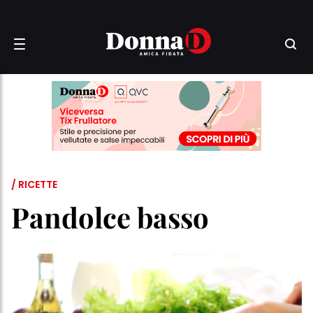
/ RICETTE
Pandolce basso