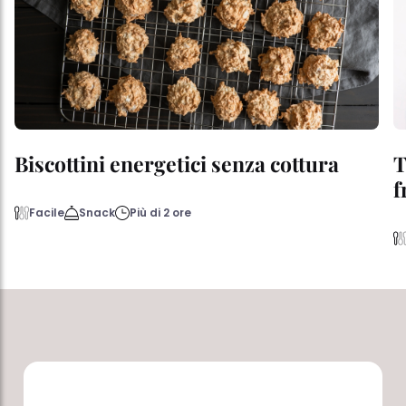
Biscottini energetici senza cottura
T
f
Facile
Snack
Più di 2 ore