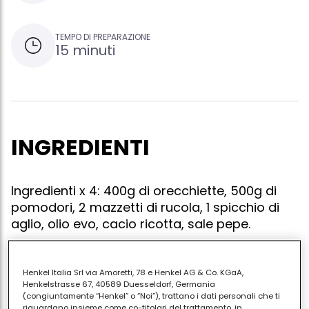
TEMPO DI PREPARAZIONE
15 minuti
INGREDIENTI
Ingredienti x 4: 400g di orecchiette, 500g di
pomodori, 2 mazzetti di rucola, 1 spicchio di
aglio, olio evo, cacio ricotta, sale pepe.
Henkel Italia Srl via Amoretti, 78 e Henkel AG & Co. KGaA,
Lavare e spezzettare la rucola.schiacciare l'aglio e
Henkelstrasse 67, 40589 Duesseldorf, Germania
(congiuntamente “Henkel” o “Noi”), trattano i dati personali che ti
farlo imbiondire nell'olio,aggiungere i pomodori pelati
riguardano insieme come co-titolari del trattamento, in