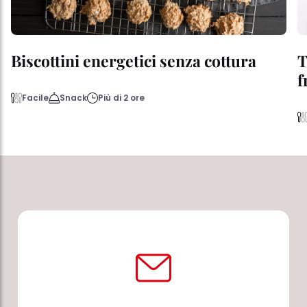
Biscottini energetici senza cottura
T
f
Facile
Snack
Più di 2 ore