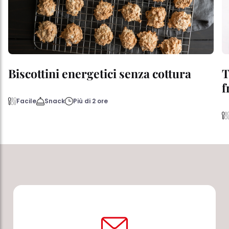
Biscottini energetici senza cottura
T
f
Facile
Snack
Più di 2 ore