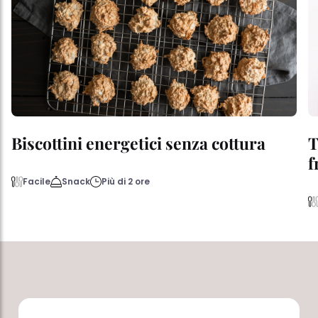
Biscottini energetici senza cottura
T
f
Facile
Snack
Più di 2 ore