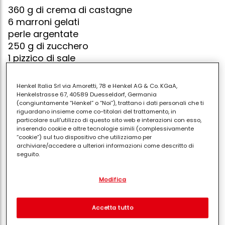
360 g di crema di castagne
6 marroni gelati
perle argentate
250 g di zucchero
1 pizzico di sale
20 g di burro
30 cl di crema fiorellino
Henkel Italia Srl via Amoretti, 78 e Henkel AG & Co. KGaA,
4 albumi di uova
Henkelstrasse 67, 40589 Duesseldorf, Germania
(congiuntamente “Henkel” o “Noi”), trattano i dati personali che ti
riguardano insieme come co-titolari del trattamento, in
particolare sull'utilizzo di questo sito web e interazioni con esso,
inserendo cookie e altre tecnologie simili (complessivamente
“cookie”) sul tuo dispositivo che utilizziamo per
Accendere il forno a 90°. frustare la crema fiorellino in
archiviare/accedere a ulteriori informazioni come descritto di
panna. metterne 1/3 da parte, per la decorazione.
seguito.
mescolare i 2/3 restanti con la crema di castagne.
Con il tuo consenso, noi e i nostri partner (inclusi come titolari
per le meringhe: cominciare a sbattere con frusta
Modifica
separati o co-titolari come indicato nella nostra Informativa sulla
elettrica i quattro albumi di uova in neve ferma con
protezione dei dati collegata nel piè di pagina, Sezione "Cookie,
pixel, impronte digitali e tecnologie simili" utilizzeremo anche
un pizzico di sale e la metà dello zucchero. quando
cookie ed elaboreremo i dati relativi a te per
misurare e
Accetta tutto
gli albumi iniziano a montare, incorporate
ottimizzare le prestazioni di questo sito Web, per fornirti
funzionalità che migliorano l'utilizzo di questo sito Web