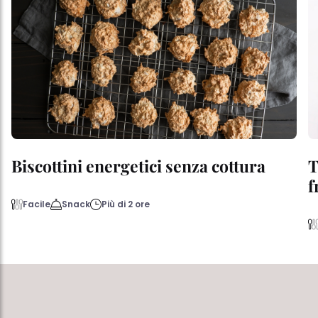
Biscottini energetici senza cottura
T
f
Facile
Snack
Più di 2 ore