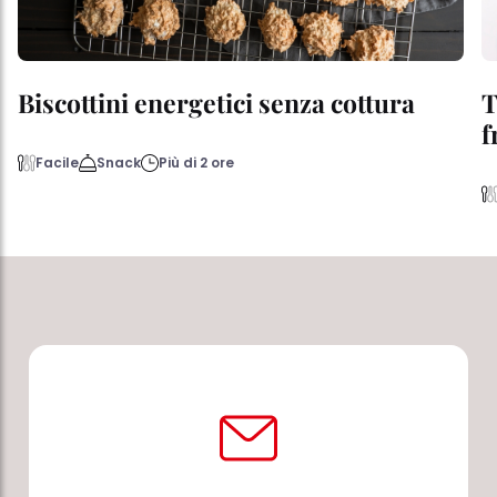
Biscottini energetici senza cottura
T
f
Facile
Snack
Più di 2 ore