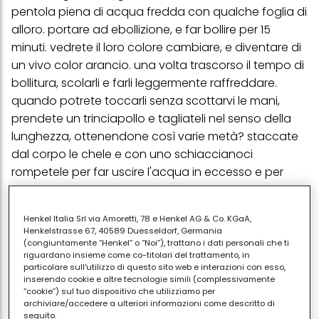
pentola piena di acqua fredda con qualche foglia di
alloro. portare ad ebollizione, e far bollire per 15
minuti. vedrete il loro colore cambiare, e diventare di
un vivo color arancio. una volta trascorso il tempo di
bollitura, scolarli e farli leggermente raffreddare.
quando potrete toccarli senza scottarvi le mani,
prendete un trinciapollo e tagliateli nel senso della
lunghezza, ottenendone così varie metà? staccate
dal corpo le chele e con uno schiaccianoci
rompetele per far uscire l'acqua in eccesso e per
creare delle crepe da cui la cottura potrà insaporire
la polpa? uno degli astici ( anche due se ne avete di
Henkel Italia Srl via Amoretti, 78 e Henkel AG & Co. KGaA,
più) va svuotato completamente e la sua polpa va
Henkelstrasse 67, 40589 Duesseldorf, Germania
raccolta a parte. a parte, in una padella con fondo
(congiuntamente “Henkel” o “Noi”), trattano i dati personali che ti
riguardano insieme come co-titolari del trattamento, in
largo, mettere abbondante olio di oliva e uno
particolare sull'utilizzo di questo sito web e interazioni con esso,
spicchio d'aglio a pezzi grossi, per poterlo togliere in
inserendo cookie e altre tecnologie simili (complessivamente
“cookie”) sul tuo dispositivo che utilizziamo per
seguito. adagiarvi gli astici tagliati, dalla parte della
archiviare/accedere a ulteriori informazioni come descritto di
polpa, le chele e la polpa dell'astice svuotato e fate
seguito.