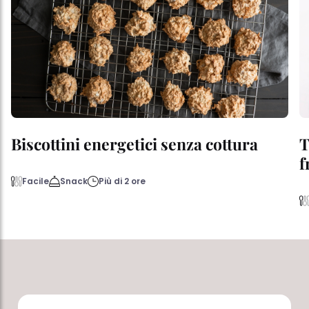
Biscottini energetici senza cottura
T
f
Facile
Snack
Più di 2 ore