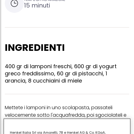
15 minuti
INGREDIENTI
400 gr di lamponi freschi, 600 gr di yogurt
greco freddissimo, 60 gr di pistacchi, 1
arancia, 8 cucchiaini di miele
Mettete i lamponi in uno scolapasta, passateli
velocemente sotto l'acquafredda, poi sgociolateli e
stendeteli ad asciugare su carta assorbente da
cucina, tamponandoli delicatamente con altra carta
Henkel Italia Srl via Amoretti, 78 e Henkel AG & Co. KGaA,