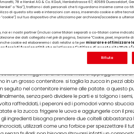
ia Amoretti, 78 e Henkel AG & Co. KGaA, Henkelstrasse 67, 40589 Duesseldorf, G
kel” o “Noi”), trattano i dati personali che ti riguardano insieme come co-tito
utilizzo di questo sito web e interazioni con esso, inserendo cookie e altre tecnol
cookie”) sul tuo dispositivo che utilizziamo per archiviare/accedere a ulterio
a (la polpa deve essere arancione), 1,5 kg. di pomo
 noi e i nostri partner (inclusi come titolari separati o co-titolari come indicat
otezione dei dati collegata nel piè di pagina, Sezione "Cookie, pixel, impronte di
 gr. di peperoni dolci, 3 cucchiai di prezzemolo fre
 anche cookie ed elaboreremo i dati relativi a te per
misurare e ottimizzare le
er fornirti funzionalità che migliorano l'utilizzo di questo sito Web e
Analizzeremo il tuo utilizzo di questo sito Web e le tue interazioni commerciali c
'azienda per cui lavori) per) e su tale base tracciare i tuoi acquisti dei nostri 
Rifiuta
 nostre informazioni sulle entità commerciali e creare profili individuali su di 
ttenuti da terze parti e altri siti Web. Utilizziamo questi profili per scopi di mark
ottile ) e si friggono. una volta fritte si appoggiano su u
alizzare annunci pubblicitari che potrebbero interessarti (basati, ad esempio, s
to sito web e altri media (di terzi) tramite i dispositivi assegnati a te o alla t
ngono in un grosso contenitore. si taglia la zucca in pezzi a
are il successo delle campagne pubblicitarie.
 in seguito nel contenitore insieme alle patate. a questo p
i informazioni sul trattamento dei tuoi dati nella nostra Informativa sulla prot
inalmente, senza però dividere le parti e si tolgono i semi,
pagina (Sezione "Cookie, Pixel, Impronte digitali e tecnologie simili"). Puoi revo
a volta raffreddati, i peperoni ed i pomodori vanno sbuccia
n effetto per il futuro disabilitando i cookie sul nostro sito web nella sezion
pagina. Per ulteriori informazioni sui cookie utilizzati su questo sito Web, in par
tate e la zucca. friggere le uova e aggiungerle con il pr
zione, consultare le informazioni dettagliate su ciascun cookie disponibili fa
 gli ingredienti bisogna prendere due coltelli abbastanza 
".
crociati, utilizzarli come una forbice per spezzettare il tut
ica" potrai trovare maggiori informazioni sul trattamento dei tuoi dati / sull'uso d
senza frullarli; non bisogna ritrovarsi infatti un compos