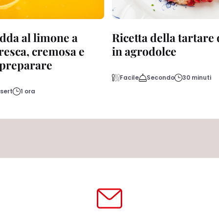
dda al limone a
Ricetta della tartare
fresca, cremosa e
in agrodolce
a preparare
Facile
Secondo
30 minuti
sert
1 ora