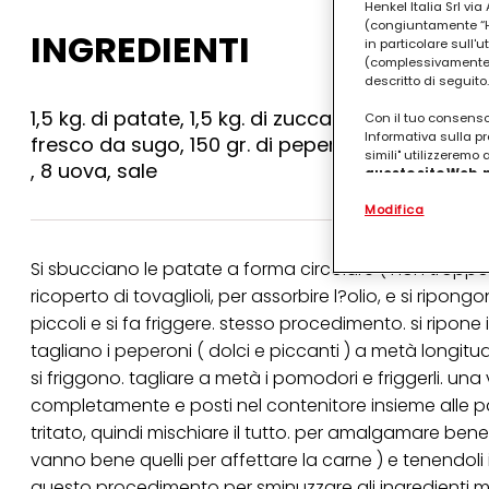
Henkel Italia Srl v
(congiuntamente “Hen
INGREDIENTI
in particolare sull'
(complessivamente “
descritto di seguito.
1,5 kg. di patate, 1,5 kg. di zucca fresca matur
Con il tuo consenso,
Informativa sulla pr
fresco da sugo, 150 gr. di peperoni piccanti, 150
simili" utilizzeremo
, 8 uova, sale
questo sito Web, p
personalizzato
. 
Modifica
(rispettivamente dell
terzi, conservare le
arricchiti con dati o
Si sbucciano le patate a forma circolare ( non troppo s
particolare per visu
identificati) su ques
ricoperto di tovaglioli, per assorbire l?olio, e si ripo
misurare e ottimizz
piccoli e si fa friggere. stesso procedimento. si ripone
Puoi trovare maggior
tagliano i peperoni ( dolci e piccanti ) a metà longitud
collegata nel piè di 
si friggono. tagliare a metà i pomodori e friggerli. un
qualsiasi momento co
collegata nel piè di 
completamente e posti nel contenitore insieme alle pa
periodo di conserva
tritato, quindi mischiare il tutto. per amalgamare bene
"modifica" di seguito
vanno bene quelli per affettare la carne ) e tenendoli in
Se fai clic su "Modif
questo procedimento per sminuzzare gli ingredienti ma 