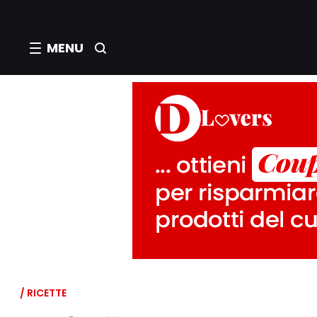
MENU
/ RICETTE