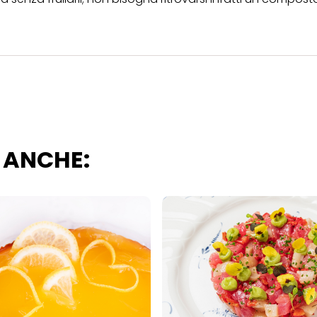
scopi sopra menzionati. Cliccando su "Accetta tutto", acconsenti all'uso dei coo
er tutte le finalità sopra indicate. Se fai clic su "Rifiuta", verranno utilizzati solo
i questo sito web.
 ANCHE: