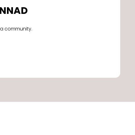
DONNAD
alla community.