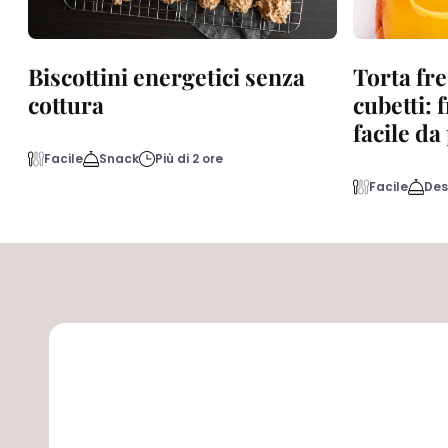
Biscottini energetici senza
Torta fre
cottura
cubetti: 
facile d
Facile
Snack
Più di 2 ore
Facile
Des