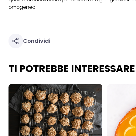
per uno o più degli 
tuoi dati personali p
omogeneo.
necessari per fornirt
Condividi
TI POTREBBE INTERESSARE