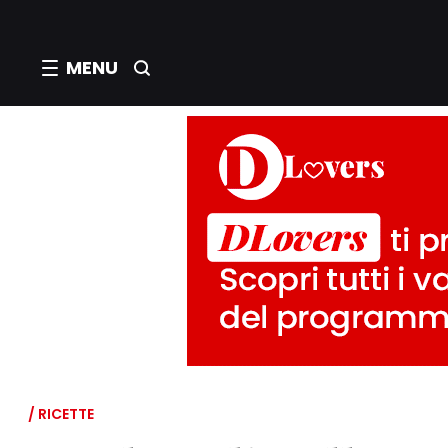
MENU
/ RICETTE