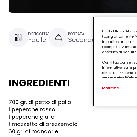
Henkel Italia Srl v
DIFFICOLTA'
PORTATA
TEMPO DI P
(congiuntamente “Hen
Facile
Secondo
45 min
in particolare sull'
(complessivamente “
descritto di seguito.
Con il tuo consenso,
Informativa sulla pr
simili" utilizzeremo
questo sito Web, p
INGREDIENTI
personalizzato
. 
Modifica
(rispettivamente dell
terzi, conservare le
arricchiti con dati o
700 gr. di petto di pollo
particolare per visu
1 peperone rosso
identificati) su ques
misurare e ottimizz
1 peperone giallo
1 mazzetto di prezzemolo
Puoi trovare maggior
60 gr. di mandorle
collegata nel piè di 
qualsiasi momento co