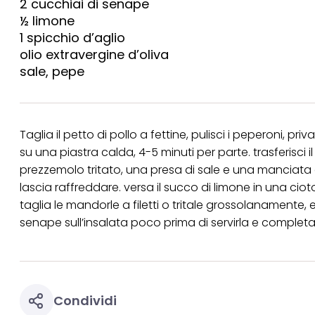
2 cucchiai di senape
collegata nel piè di 
½ limone
periodo di conserva
"modifica" di seguito
1 spicchio d’aglio
olio extravergine d’oliva
Se fai clic su "Modif
per uno o più degli 
sale, pepe
tuoi dati personali p
necessari per fornirt
Taglia il petto di pollo a fettine, pulisci i peperoni, pri
su una piastra calda, 4-5 minuti per parte. trasferisci il p
prezzemolo tritato, una presa di sale e una manciata 
lascia raffreddare. versa il succo di limone in una cio
taglia le mandorle a filetti o tritale grossolanamente, e 
senape sull’insalata poco prima di servirla e complet
Condividi