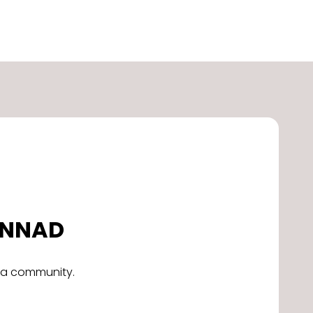
DONNAD
alla community.