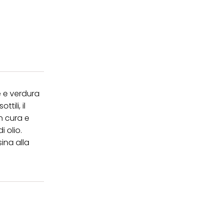
ticolare sul loro
cendo clic su
ei cookie e consentirli
kie e al trattamento dei
 i cookie tecnicamente
ne e verdura
tili, il
n cura e
 olio.
sina alla