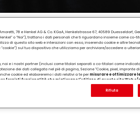
ia Amoretti, 78 e Henkel AG & Co. KGaA, Henkelstrasse 67, 40589 Duesseldorf, G
REPARAZIONE
kel” o “Noi”), trattano i dati personali che ti riguardano insieme come co-tito
uti
utilizzo di questo sito web e interazioni con esso, inserendo cookie e altre tecnol
cookie”) sul tuo dispositivo che utilizziamo per archiviare/accedere a ulterio
 noi e i nostri partner (inclusi come titolari separati o co-titolari come indicat
otezione dei dati collegata nel piè di pagina, Sezione "Cookie, pixel, impronte di
 anche cookie ed elaboreremo i dati relativi a te per
misurare e ottimizzare le
er fornirti funzionalità che migliorano l'utilizzo di questo sito Web e
Analizzeremo il tuo utilizzo di questo sito Web e le tue interazioni commerciali c
'azienda per cui lavori) per) e su tale base tracciare i tuoi acquisti dei nostri 
Rifiuta
 nostre informazioni sulle entità commerciali e creare profili individuali su di 
ttenuti da terze parti e altri siti Web. Utilizziamo questi profili per scopi di mark
alizzare annunci pubblicitari che potrebbero interessarti (basati, ad esempio, s
to sito web e altri media (di terzi) tramite i dispositivi assegnati a te o alla t
are il successo delle campagne pubblicitarie.
i informazioni sul trattamento dei tuoi dati nella nostra Informativa sulla prot
pagina (Sezione "Cookie, Pixel, Impronte digitali e tecnologie simili"). Puoi revo
n effetto per il futuro disabilitando i cookie sul nostro sito web nella sezion