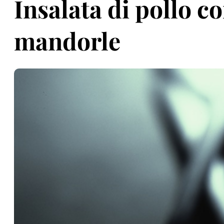
Insalata di pollo c
mandorle