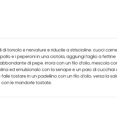
pagina. Per ulteriori informazioni sui cookie utilizzati su questo sito Web, in par
zione, consultare le informazioni dettagliate su ciascun cookie disponibili fa
".
ica" potrai trovare maggiori informazioni sul trattamento dei tuoi dati / sull'uso d
scopi sopra menzionati. Cliccando su "Accetta tutto", acconsenti all'uso dei coo
er tutte le finalità sopra indicate. Se fai clic su "Rifiuta", verranno utilizzati solo
i questo sito web.
vali di torsolo e nervature e riducile a striscioline. cuoci car
ollo e i peperoni in una ciotola, aggiungi l’aglio a fettine sot
abbondante di pepe. irrora con un filo d’olio, mescola co
tolina ed emulsionalo con la senape e un paio di cucchiai di
falle tostare in un padellino con un filo d’olio. versa la sal
a con le mandorle tostate.