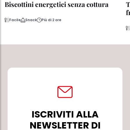
Biscottini energetici senza cottura
T
f
Facile
Snack
Più di 2 ore
ISCRIVITI ALLA
NEWSLETTER DI