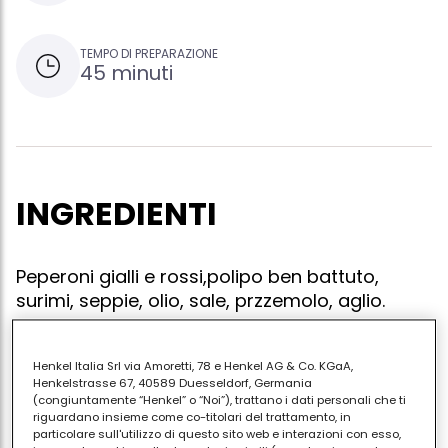
TEMPO DI PREPARAZIONE
45 minuti
INGREDIENTI
Peperoni gialli e rossi,polipo ben battuto,
surimi, seppie, olio, sale, przzemolo, aglio.
Henkel Italia Srl via Amoretti, 78 e Henkel AG & Co. KGaA,
Henkelstrasse 67, 40589 Duesseldorf, Germania
Grigliare i peperoni liberandoli della pellicina e
(congiuntamente “Henkel” o “Noi”), trattano i dati personali che ti
sfilettandoli; bollire seppie e polipi, tagliarli a filetti e
riguardano insieme come co-titolari del trattamento, in
particolare sull'utilizzo di questo sito web e interazioni con esso,
rondelle, scongelare il surimi e tagliarlo a rondelle.