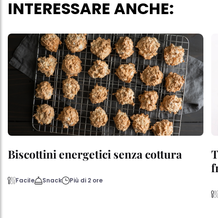
INTERESSARE ANCHE:
Biscottini energetici senza cottura
T
f
Facile
Snack
Più di 2 ore