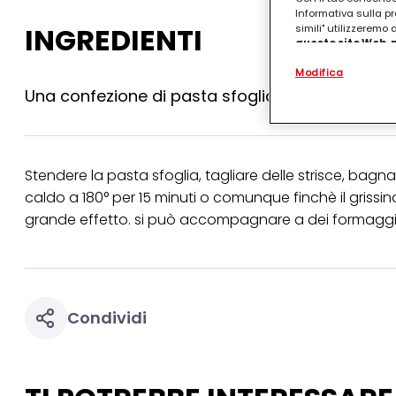
Informativa sulla pr
INGREDIENTI
simili" utilizzeremo
questo sito Web, p
personalizzato
. 
Modifica
(rispettivamente dell
terzi, conservare le
Una confezione di pasta sfoglia, olio q.b., se
arricchiti con dati o
particolare per visu
identificati) su ques
misurare e ottimizz
Stendere la pasta sfoglia, tagliare delle strisce, bagna
Puoi trovare maggior
collegata nel piè di 
caldo a 180° per 15 minuti o comunque finchè il grissi
qualsiasi momento co
grande effetto. si può accompagnare a dei formaggi o
collegata nel piè di 
periodo di conserva
"modifica" di seguito
Se fai clic su "Modif
per uno o più degli 
Condividi
tuoi dati personali p
necessari per fornirt