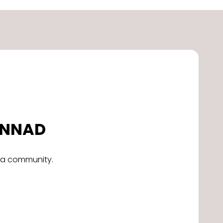
DONNAD
alla community.