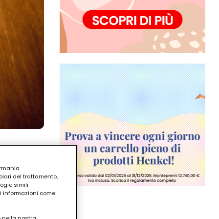
ermania
lari del trattamento,
ogie simili
ri informazioni come
o nella nostra