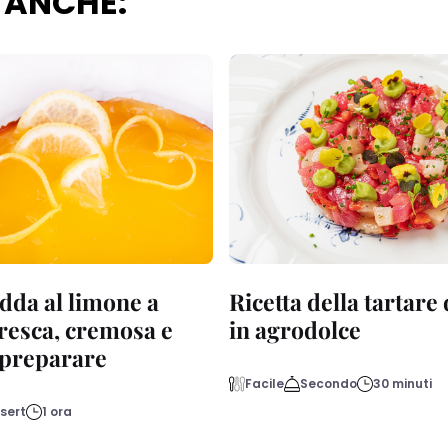
 ANCHE:
dda al limone a
Ricetta della tartare
fresca, cremosa e
in agrodolce
a preparare
Facile
Secondo
30 minuti
sert
1 ora