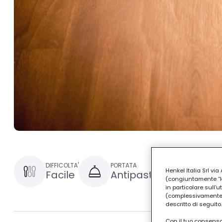
DIFFICOLTA'
PORTATA
TEMPO DI 
Henkel Italia Srl v
Facile
Antipasto
15 min
(congiuntamente “Hen
in particolare sull'
(complessivamente “
descritto di seguito.
Con il tuo consenso,