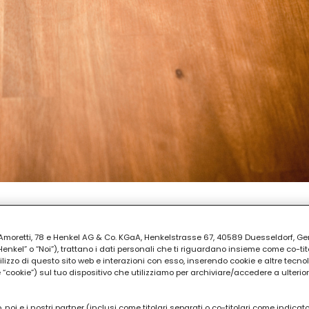
PREPARAZIONE
ia Amoretti, 78 e Henkel AG & Co. KGaA, Henkelstrasse 67, 40589 Duesseldorf, G
uti
kel” o “Noi”), trattano i dati personali che ti riguardano insieme come co-tito
utilizzo di questo sito web e interazioni con esso, inserendo cookie e altre tecnol
cookie”) sul tuo dispositivo che utilizziamo per archiviare/accedere a ulterio
 noi e i nostri partner (inclusi come titolari separati o co-titolari come indicat