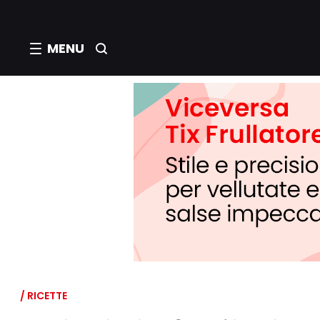
MENU
/ RICETTE