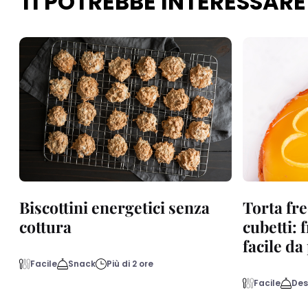
TI POTREBBE INTERESSARE
Biscottini energetici senza
Torta fre
cottura
cubetti: 
facile d
Facile
Snack
Più di 2 ore
Facile
Des