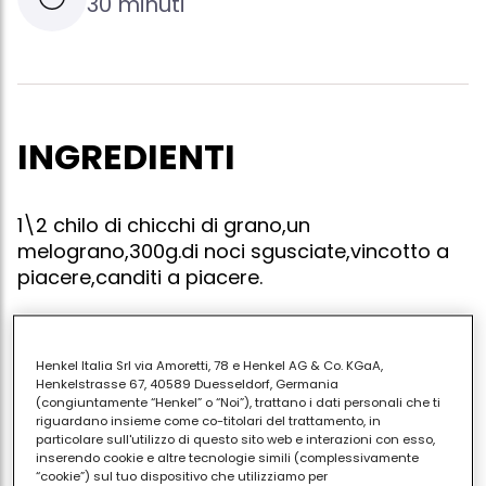
30 minuti
INGREDIENTI
1\2 chilo di chicchi di grano,un
melograno,300g.di noci sgusciate,vincotto a
piacere,canditi a piacere.
Henkel Italia Srl via Amoretti, 78 e Henkel AG & Co. KGaA,
Far cuocere i chicchi di grano(lessare),scolarli e
Henkelstrasse 67, 40589 Duesseldorf, Germania
versarli in una ciotola capiente.aggiungere i grani del
(congiuntamente “Henkel” o “Noi”), trattano i dati personali che ti
riguardano insieme come co-titolari del trattamento, in
melograno,le noci,i canditi,il vincotto e mescolare
particolare sull'utilizzo di questo sito web e interazioni con esso,
quanto basta.avrete un dolce gustosissimo co degli
inserendo cookie e altre tecnologie simili (complessivamente
“cookie”) sul tuo dispositivo che utilizziamo per
ingredienti con buone proprieta' nutritive.