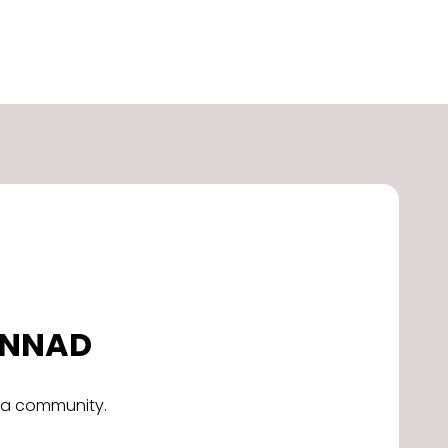
DONNAD
alla community.