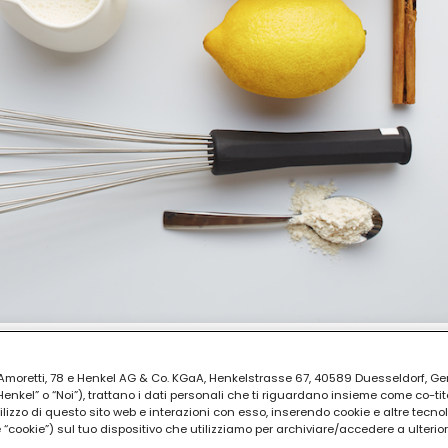
ia Amoretti, 78 e Henkel AG & Co. KGaA, Henkelstrasse 67, 40589 Duesseldorf, G
AZIONE
kel” o “Noi”), trattano i dati personali che ti riguardano insieme come co-tito
utilizzo di questo sito web e interazioni con esso, inserendo cookie e altre tecnol
cookie”) sul tuo dispositivo che utilizziamo per archiviare/accedere a ulterio