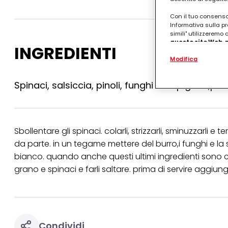
Con il tuo consenso,
Informativa sulla pr
simili" utilizzeremo
questo sito Web, p
INGREDIENTI
personalizzato
. 
Modifica
(rispettivamente dell
terzi, conservare le
arricchiti con dati o
Spinaci, salsiccia, pinoli, funghi campignon,po
particolare per visu
identificati) su ques
misurare e ottimizz
Puoi trovare maggior
collegata nel piè di 
Sbollentare gli spinaci. colarli, strizzarli, sminuzzarli e
qualsiasi momento co
da parte. in un tegame mettere del burro,i funghi e la 
collegata nel piè di 
periodo di conserva
bianco. quando anche questi ultimi ingredienti sono c
"modifica" di seguito
grano e spinaci e farli saltare. prima di servire aggiun
Se fai clic su "Modif
per uno o più degli 
tuoi dati personali p
necessari per fornirt
Condividi