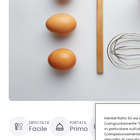
Henkel Italia Srl v
DIFFICOLTA'
PORTATA
TEMPO DI PREPAR
(congiuntamente “Hen
Facile
Primo
30 minuti
in particolare sull'
(complessivamente “
descritto di seguito.