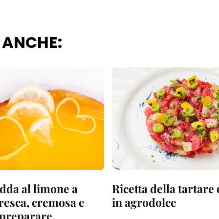
 ANCHE:
dda al limone a
Ricetta della tartare
fresca, cremosa e
in agrodolce
a preparare