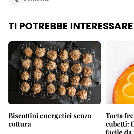
TI POTREBBE INTERESSARE
Biscottini energetici senza
Torta fre
cottura
cubetti: 
facile d