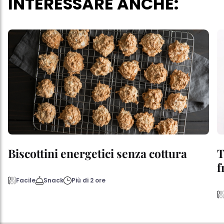
INTERESSARE ANCHE:
Biscottini energetici senza cottura
T
f
Facile
Snack
Più di 2 ore