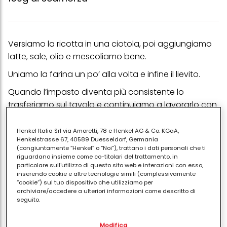
Versiamo la ricotta in una ciotola, poi aggiungiamo
latte, sale, olio e mescoliamo bene.
Uniamo la farina un po’ alla volta e infine il lievito.
Quando l’impasto diventa più consistente lo
trasferiamo sul tavolo e continuiamo a lavorarlo con
le mani fino a quando non abbiamo incorporato
tutta la farina e la pasta è liscia ed elastica e non si
Henkel Italia Srl via Amoretti, 78 e Henkel AG & Co. KGaA,
Henkelstrasse 67, 40589 Duesseldorf, Germania
attacca alle dita.
(congiuntamente “Henkel” o “Noi”), trattano i dati personali che ti
riguardano insieme come co-titolari del trattamento, in
Quindi dividiamo l’impasto a metà, infariniamo un
particolare sull'utilizzo di questo sito web e interazioni con esso,
foglio di carta forno e con il mattarello ci stendiamo
inserendo cookie e altre tecnologie simili (complessivamente
“cookie”) sul tuo dispositivo che utilizziamo per
sopra una parte dell’impasto cercando di ottenere
archiviare/accedere a ulteriori informazioni come descritto di
una forma rettangolare.
seguito.
Ricopriamo la sfoglia con il prosciutto cotto e la
Con il tuo consenso, noi e i nostri partner (inclusi come titolari
Modifica
separati o co-titolari come indicato nella nostra Informativa sulla