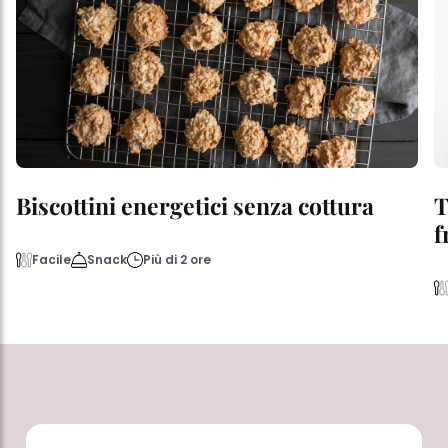
Biscottini energetici senza cottura
T
f
Facile
Snack
Più di 2 ore