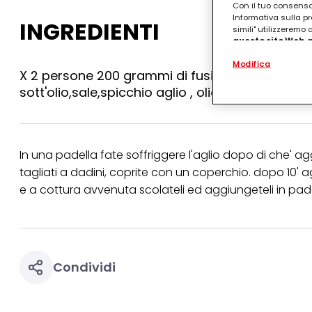
Con il tuo consenso,
Informativa sulla pr
INGREDIENTI
simili" utilizzeremo
questo sito Web, p
personalizzato
. 
Modifica
(rispettivamente dell
X 2 persone 200 grammi di fusilli casarecci, 1 p
terzi, conservare le
arricchiti con dati o
sott'olio,sale,spicchio aglio , olio extravergine 
particolare per visu
identificati) su ques
misurare e ottimizz
Puoi trovare maggior
In una padella fate soffriggere l'aglio dopo di che'
collegata nel piè di 
tagliati a dadini, coprite con un coperchio. dopo 10' ag
qualsiasi momento co
collegata nel piè di 
e a cottura avvenuta scolateli ed aggiungeteli in padel
periodo di conserva
"modifica" di seguito
Se fai clic su "Modif
per uno o più degli 
tuoi dati personali p
Condividi
necessari per fornirt