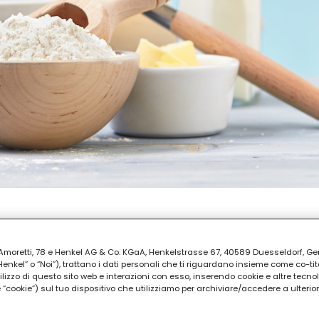
AZIONE
ia Amoretti, 78 e Henkel AG & Co. KGaA, Henkelstrasse 67, 40589 Duesseldorf, G
kel” o “Noi”), trattano i dati personali che ti riguardano insieme come co-tito
utilizzo di questo sito web e interazioni con esso, inserendo cookie e altre tecnol
cookie”) sul tuo dispositivo che utilizziamo per archiviare/accedere a ulterio