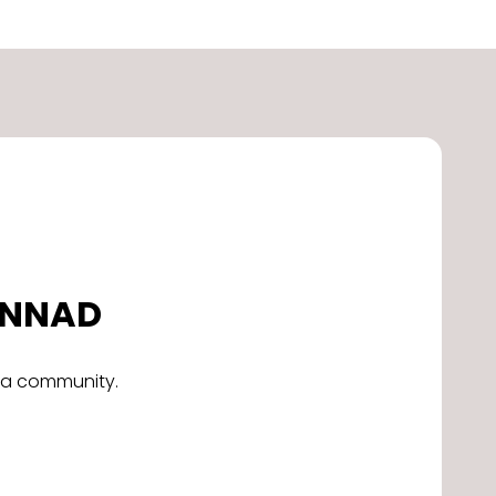
DONNAD
alla community.