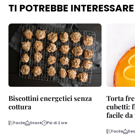
TI POTREBBE INTERESSARE
Biscottini energetici senza
Torta fre
cottura
cubetti: 
facile d
Facile
Snack
Più di 2 ore
Facile
Des