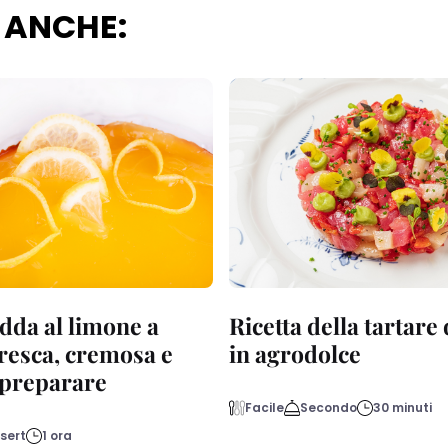
 ANCHE:
dda al limone a
Ricetta della tartare
fresca, cremosa e
in agrodolce
a preparare
Facile
Secondo
30 minuti
sert
1 ora