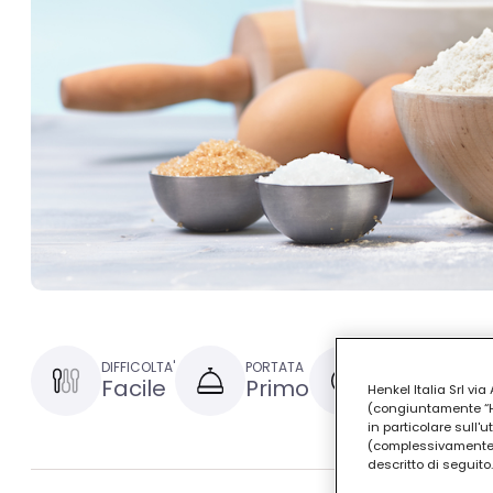
DIFFICOLTA'
PORTATA
TEMPO DI PREPAR
Facile
Primo
30 minuti
Henkel Italia Srl v
(congiuntamente “Hen
in particolare sull'
(complessivamente “
descritto di seguito.