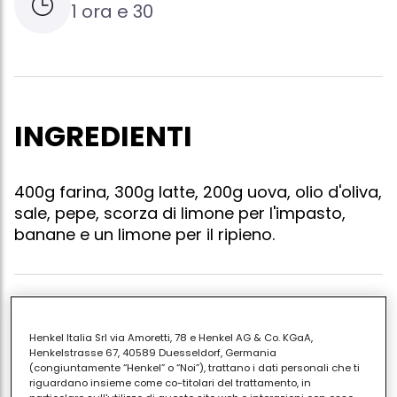
1 ora e 30
INGREDIENTI
400g farina, 300g latte, 200g uova, olio d'oliva,
sale, pepe, scorza di limone per l'impasto,
banane e un limone per il ripieno.
Fare una pastella con gli ingredienti indicati.
sbucciare delle banane, dividerle orizzontalmente
Henkel Italia Srl via Amoretti, 78 e Henkel AG & Co. KGaA,
Henkelstrasse 67, 40589 Duesseldorf, Germania
per metà e successivamente tagliarle nel mezzo.
(congiuntamente “Henkel” o “Noi”), trattano i dati personali che ti
disporre i pezzi sopra un griglia di metallo,
riguardano insieme come co-titolari del trattamento, in