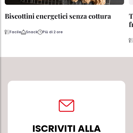
Biscottini energetici senza cottura
T
f
Facile
Snack
Più di 2 ore
ISCRIVITI ALLA