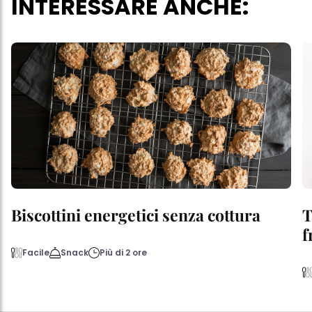
INTERESSARE ANCHE:
Biscottini energetici senza cottura
T
f
Facile
Snack
Più di 2 ore