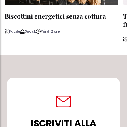
Biscottini energetici senza cottura
T
f
Facile
Snack
Più di 2 ore
ISCRIVITI ALLA