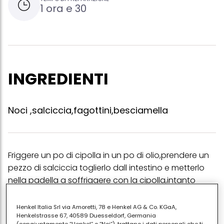
1 ora e 30
INGREDIENTI
Noci ,salciccia,fagottini,besciamella
Friggere un po di cipolla in un po di olio,prendere un
pezzo di salciccia toglierlo dall intestino e metterlo
nella padella a soffriggere con la cipolla,intanto
aprite le noci e tritatele ,poi versatele nella padella e
fatele rosolare con un goccio d'acqua x 10 minuti ,se
Henkel Italia Srl via Amoretti, 78 e Henkel AG & Co. KGaA,
Henkelstrasse 67, 40589 Duesseldorf, Germania
volete aggiungete anche metà dado e un pizzico di
(congiuntamente “Henkel” o “Noi”), trattano i dati personali che ti