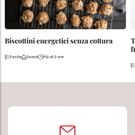
Biscottini energetici senza cottura
T
f
Facile
Snack
Più di 2 ore