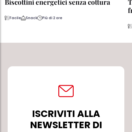
Biscottini energetici senza cottura
T
f
Facile
Snack
Più di 2 ore
ISCRIVITI ALLA
NEWSLETTER DI