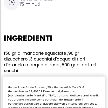
15 minuti
INGREDIENTI
150 gr di mandorle sgusciate ,90 gr
dizucchero ,3 cucchiai d'acqua di fiori
d'arancio o acqua di rose ,500 gr di datteri
secchi
Henkel Italia Srl via Amoretti, 78 e Henkel AG & Co. KGaA,
Tritate le mandorle (si trovano in commercio anche
Henkelstrasse 67, 40589 Duesseldorf, Germania
(congiuntamente “Henkel” o “Noi”), trattano i dati personali che ti
già tritate) e lavoratele con lo zucchero.unite l'acqua
riguardano insieme come co-titolari del trattamento, in
aromatica. impastate il tutto con le mani in modo da
particolare sull'utilizzo di questo sito web e interazioni con esso,
inserendo cookie e altre tecnologie simili (complessivamente