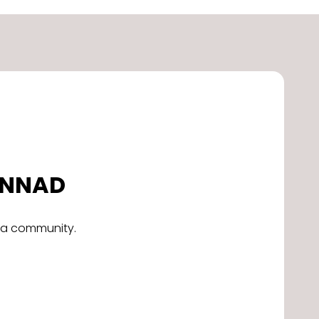
DONNAD
alla community.