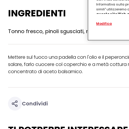
Informativa sulla pr
INGREDIENTI
simili" utilizzeremo
questo sito Web, p
personalizzato
. 
Modifica
(rispettivamente dell
terzi, conservare le
Tonno fresco, pinoli sgusciati, mandorle sgusci
arricchiti con dati o
particolare per visu
identificati) su ques
misurare e ottimizz
Mettere sul fuoco una padella con l'olio e il peperonc
Puoi trovare maggior
collegata nel piè di 
salare, farlo cuocere col coperchio e a metà cottura me
qualsiasi momento co
concentrato di aceto balsamico.
collegata nel piè di 
periodo di conserva
"modifica" di seguito
Se fai clic su "Modif
per uno o più degli 
Condividi
tuoi dati personali p
necessari per fornirt