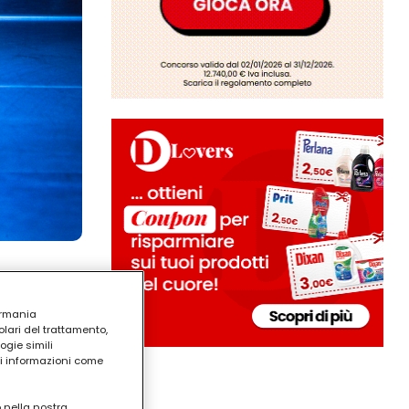
ermania
lari del trattamento,
ogie simili
ri informazioni come
o nella nostra