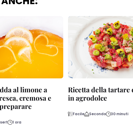
 ANCHE:
dda al limone a
Ricetta della tartare
fresca, cremosa e
in agrodolce
a preparare
Facile
Secondo
30 minuti
sert
1 ora