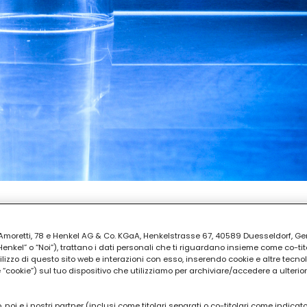
REPARAZIONE
ia Amoretti, 78 e Henkel AG & Co. KGaA, Henkelstrasse 67, 40589 Duesseldorf, G
 30
kel” o “Noi”), trattano i dati personali che ti riguardano insieme come co-tito
utilizzo di questo sito web e interazioni con esso, inserendo cookie e altre tecnol
cookie”) sul tuo dispositivo che utilizziamo per archiviare/accedere a ulterio
 noi e i nostri partner (inclusi come titolari separati o co-titolari come indicat