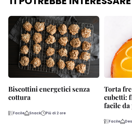
TI POTREBBE INTERESSARE
Biscottini energetici senza
Torta fre
cottura
cubetti: 
facile d
Facile
Snack
Più di 2 ore
Facile
Des