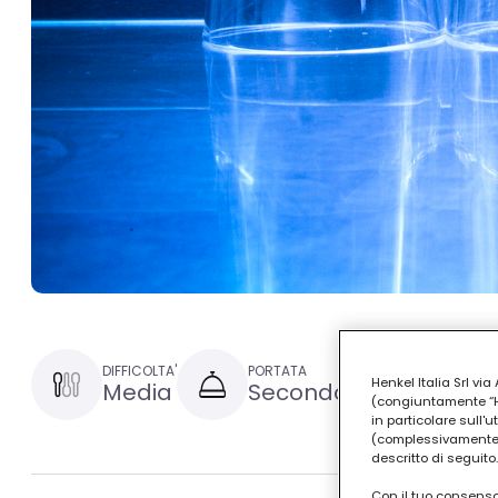
DIFFICOLTA'
PORTATA
TEMPO DI P
Henkel Italia Srl v
Media
Secondo
1 ora e
(congiuntamente “Hen
in particolare sull'
(complessivamente “
descritto di seguito.
Con il tuo consenso,