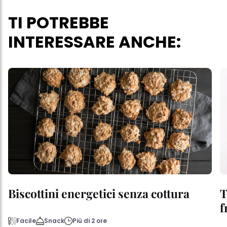
TI POTREBBE
INTERESSARE ANCHE:
Biscottini energetici senza cottura
T
f
Facile
Snack
Più di 2 ore