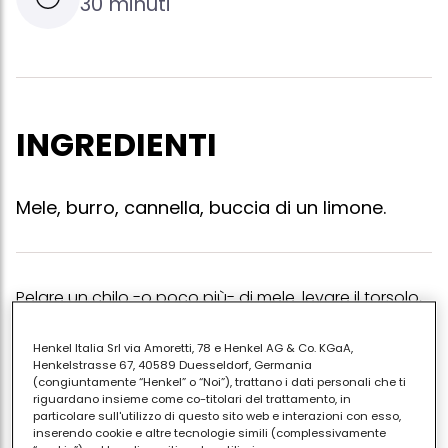
30 minuti
INGREDIENTI
Mele, burro, cannella, buccia di un limone.
Pelare un chilo -o poco più- di mele. levare il torsolo,
fare a pezzetti. sciogliere in una pentola 30 grammi
di burro, unire le mele e la buccia di un limone. lasciar
Henkel Italia Srl via Amoretti, 78 e Henkel AG & Co. KGaA,
Henkelstrasse 67, 40589 Duesseldorf, Germania
cuocere a fuoco medio mescolando spesso.
(congiuntamente “Henkel” o “Noi”), trattano i dati personali che ti
quando le mele sono cotte, levare la buccia di
riguardano insieme come co-titolari del trattamento, in
particolare sull'utilizzo di questo sito web e interazioni con esso,
limone e passare al minipimer. aggiungere un
inserendo cookie e altre tecnologie simili (complessivamente
cucchiaio ben pieno di cannella. servire caldo o