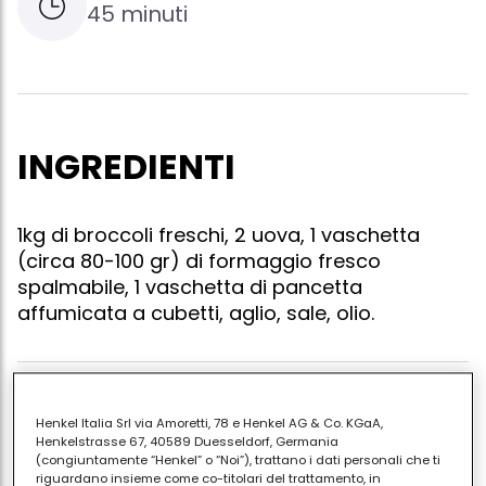
45 minuti
INGREDIENTI
1kg di broccoli freschi, 2 uova, 1 vaschetta
(circa 80-100 gr) di formaggio fresco
spalmabile, 1 vaschetta di pancetta
affumicata a cubetti, aglio, sale, olio.
Mettere a bollire i broccoli, lavati e spuntati, in
Henkel Italia Srl via Amoretti, 78 e Henkel AG & Co. KGaA,
abbondante acqua. nel frattempo, far bollire e
Henkelstrasse 67, 40589 Duesseldorf, Germania
(congiuntamente “Henkel” o “Noi”), trattano i dati personali che ti
rassodare le 2 uova, toglierle dal guscio e tagliarle a
riguardano insieme come co-titolari del trattamento, in