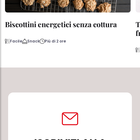
Biscottini energetici senza cottura
T
f
Facile
Snack
Più di 2 ore