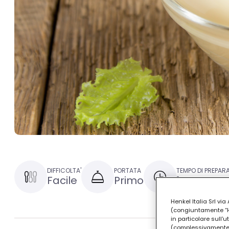
DIFFICOLTA'
PORTATA
TEMPO DI PREPAR
Facile
Primo
1 ora
Henkel Italia Srl v
(congiuntamente “Hen
in particolare sull'
(complessivamente “