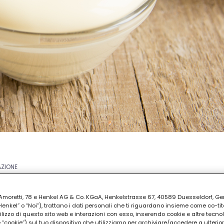
AZIONE
ia Amoretti, 78 e Henkel AG & Co. KGaA, Henkelstrasse 67, 40589 Duesseldorf, G
kel” o “Noi”), trattano i dati personali che ti riguardano insieme come co-tito
utilizzo di questo sito web e interazioni con esso, inserendo cookie e altre tecnol
cookie”) sul tuo dispositivo che utilizziamo per archiviare/accedere a ulterio