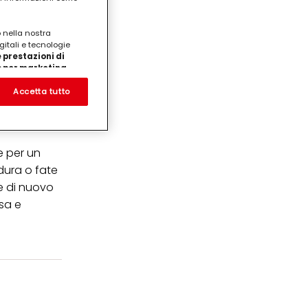
o nella nostra
gitali e tecnologie
 prestazioni di
/o per marketing
00 ml panna
on noi
prodotti su siti Web di
Accetta tutto
te che potrebbero essere
eting personalizzato, in
ui tuoi interessi
ua famiglia, nonché per
e per un
rdura o fate
ezione dei dati
re di nuovo
care il tuo consenso in
e "Impostazioni cookie"
sa e
ticolare sul loro
cendo clic su
ei cookie e consentirli
kie e al trattamento dei
 i cookie tecnicamente