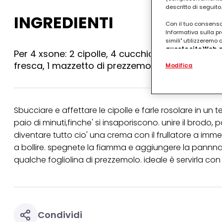
descritto di seguito.
INGREDIENTI
Con il tuo consenso,
Informativa sulla pr
simili" utilizzeremo
questo sito Web, p
Per 4 xsone: 2 cipolle, 4 cucchiaidi olio d'oliv
personalizzato
. 
fresca, 1 mazzetto di prezzemolo, sale e pepe r
Modifica
(rispettivamente dell
terzi, conservare le
arricchiti con dati o
particolare per visu
identificati) su ques
misurare e ottimizz
Sbucciare e affettare le cipolle e farle rosolare in un 
paio di minuti,finche' si insaporiscono. unire il brodo, 
Puoi trovare maggior
diventare tutto cio' una crema con il frullatore a imm
collegata nel piè di 
qualsiasi momento co
a bollire. spegnete la fiamma e aggiungere la pannna
collegata nel piè di 
qualche fogliolina di prezzemolo. ideale è servirla con 
periodo di conserva
"modifica" di seguito
Se fai clic su "Modif
per uno o più degli 
tuoi dati personali p
necessari per fornirt
Condividi