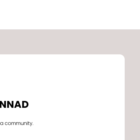
DONNAD
alla community.