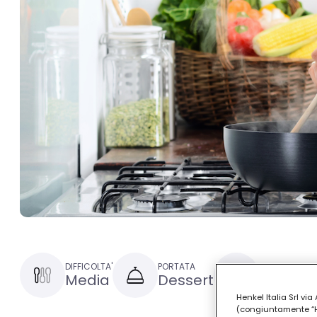
DIFFICOLTA'
PORTATA
TEMPO DI PRE
Media
Dessert
1 ora
Henkel Italia Srl v
(congiuntamente “Hen