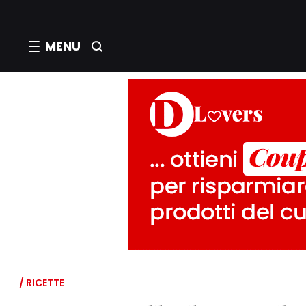
MENU
/ RICETTE