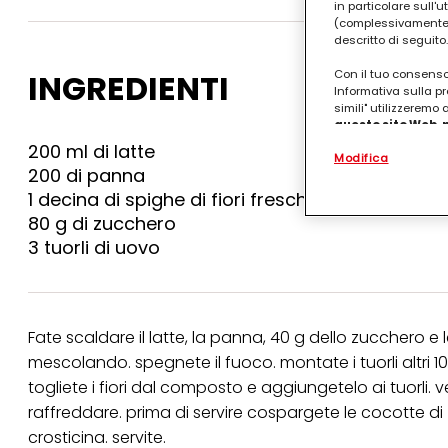
in particolare sull'
(complessivamente “
descritto di seguito.
Con il tuo consenso,
INGREDIENTI
Informativa sulla pr
simili" utilizzeremo
questo sito Web, p
personalizzato
. 
200 ml di latte
Modifica
(rispettivamente dell
200 di panna
terzi, conservare le
arricchiti con dati o
1 decina di spighe di fiori freschi di lavanda
particolare per visu
80 g di zucchero
identificati) su ques
3 tuorli di uovo
misurare e ottimizz
Puoi trovare maggior
collegata nel piè di 
qualsiasi momento co
collegata nel piè di 
Fate scaldare il latte, la panna, 40 g dello zucchero e
periodo di conserva
mescolando. spegnete il fuoco. montate i tuorli altri 
"modifica" di seguito
togliete i fiori dal composto e aggiungetelo ai tuorli. 
Se fai clic su "Modif
raffreddare. prima di servire cospargete le cocotte di 
per uno o più degli 
tuoi dati personali p
crosticina. servite.
necessari per fornirt