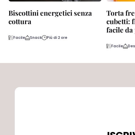
Biscottini energetici senza
Torta fre
cottura
cubetti: 
facile d
Facile
Snack
Più di 2 ore
Facile
Des