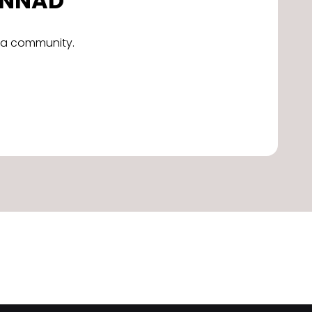
DONNAD
alla community.