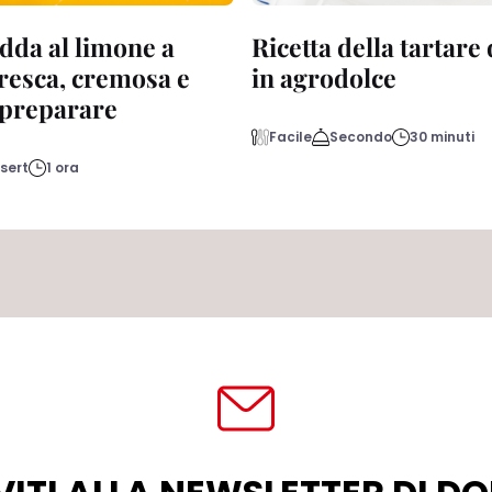
dda al limone a
Ricetta della tartare
fresca, cremosa e
in agrodolce
a preparare
Facile
Secondo
30 minuti
sert
1 ora