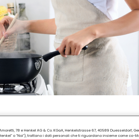
PARAZIONE
ia Amoretti, 78 e Henkel AG & Co. KGaA, Henkelstrasse 67, 40589 Duesseldorf, G
kel” o “Noi”), trattano i dati personali che ti riguardano insieme come co-tito