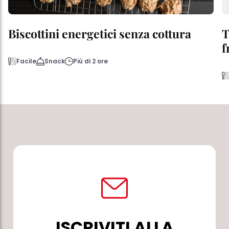
Biscottini energetici senza cottura
T
f
Facile
Snack
Più di 2 ore
ISCRIVITI ALLA