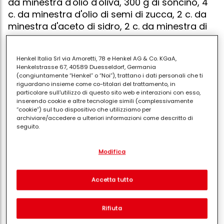
da minestra d'olio d'oliva, 300 g di soncino, 4
c. da minestra d'olio di semi di zucca, 2 c. da
minestra d'aceto di sidro, 2 c. da minestra di
semi di zucca arrostiti
Henkel Italia Srl via Amoretti, 78 e Henkel AG & Co. KGaA,
Henkelstrasse 67, 40589 Duesseldorf, Germania
(congiuntamente “Henkel” o “Noi”), trattano i dati personali che ti
Lavare, essiccare e sfogliare il prezzemolo, quindi
riguardano insieme come co-titolari del trattamento, in
particolare sull'utilizzo di questo sito web e interazioni con esso,
spezzettare finemente.in una ciotola, mescolare
inserendo cookie e altre tecnologie simili (complessivamente
l'aglio spezzettato, il caprino ed il prezzemolo.
“cookie”) sul tuo dispositivo che utilizziamo per
archiviare/accedere a ulteriori informazioni come descritto di
salare.preparare i crackers: mescolate le farine con il
seguito.
papavero, il curry ed alcuni pizzichi di
Con il tuo consenso, noi e i nostri partner (inclusi come titolari
sale.aggiungere l'olio d'oliva, mescolare ed
Modifica
separati o co-titolari come indicato nella nostra Informativa sulla
aggiungere un pò di acqua per ottenere una pasta.
protezione dei dati collegata nel piè di pagina, Sezione "Cookie,
lasciarla riposare 30 mn almeno.preriscaldare il forno
pixel, impronte digitali e tecnologie simili" utilizzeremo anche
cookie ed elaboreremo i dati relativi a te per
misurare e
Accetta tutto
a 170°. dispiegare finemente la pasta con un
ottimizzare le prestazioni di questo sito Web, per fornirti
mattarello leggermente infarinato, quindi ritagliare i
funzionalità che migliorano l'utilizzo di questo sito Web
e/o per marketing personalizzato
. Analizzeremo il tuo utilizzo
crackers a forma di triangolo o di rettangolo. lasciare
Rifiuta
di questo sito Web e le tue interazioni commerciali con noi
cucinare 15 mn al forno e raffreddarli su una
(rispettivamente dell'azienda per cui lavori) per) e su tale base