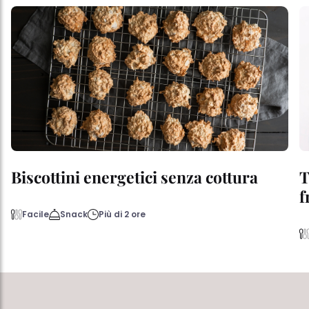
Biscottini energetici senza cottura
T
f
Facile
Snack
Più di 2 ore