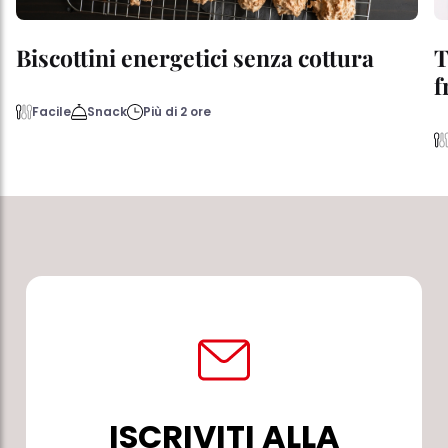
Biscottini energetici senza cottura
T
f
Facile
Snack
Più di 2 ore
ISCRIVITI ALLA