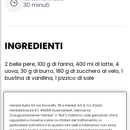
30 minuti
INGREDIENTI
2 belle pere, 100 g di farina, 400 ml di latte, 4
uova, 30 g di burro, 180 g di zucchero al velo, 1
bustina di vanillina, 1 pizzico di sale
Imburrate ed infarinate una teglia da forno e
Henkel Italia Srl via Amoretti, 78 e Henkel AG & Co. KGaA,
Henkelstrasse 67, 40589 Duesseldorf, Germania
disponetevi le pere lavate e tagliate a pezzi. in una
(congiuntamente “Henkel” o “Noi”), trattano i dati personali che ti
terrina, sbattete bene le uova con lo zucchero, unite
riguardano insieme come co-titolari del trattamento, in
la farina, il latte, il burro fuso, un pizzico di sale e la
particolare sull'utilizzo di questo sito web e interazioni con esso,