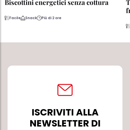
Biscottini energetici senza cottura
T
f
Facile
Snack
Più di 2 ore
ISCRIVITI ALLA
NEWSLETTER DI