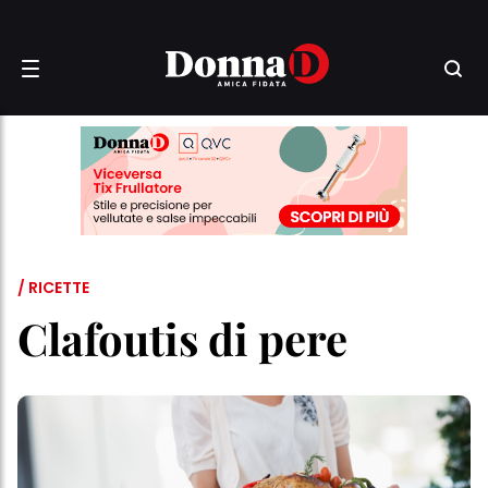
/ RICETTE
Clafoutis di pere